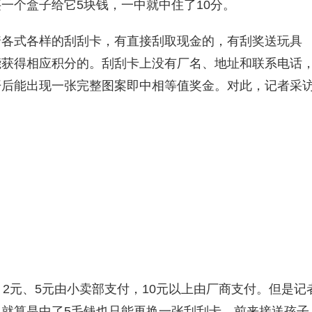
个盒子给它5块钱，一中就中住了10分。
式各样的刮刮卡，有直接刮取现金的，有刮奖送玩具
能获得相应积分的。刮刮卡上没有厂名、地址和联系电话
开后能出现一张完整图案即中相等值奖金。对此，记者采
元、5元由小卖部支付，10元以上由厂商支付。但是记
就算是中了5毛钱也只能再换一张刮刮卡。前来接送孩子