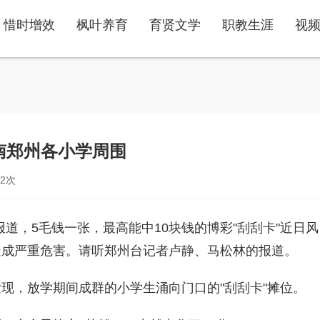
惜时增效
枫叶养育
育贤文学
职教生涯
视
南郑州各小学周围
2
次
道，5毛钱一张，最高能中10块钱的博彩"刮刮卡"近日风
造成严重危害。请听郑州台记者卢静、马松林的报道。
，放学期间成群的小学生涌向门口的"刮刮卡"摊位。