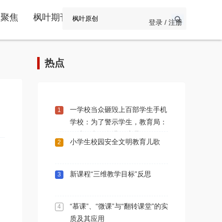
频聚焦
枫叶期刊
登录 / 注册
热点
一学校当众砸毁上百部学生手机
1
学校：为了警示学生，教育局：
做法不当，会进行处理
小学生校园安全文明教育儿歌
2
新课程“三维教学目标”反思
3
“慕课”、“微课”与“翻转课堂”的实
4
质及其应用