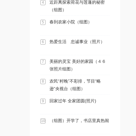
近距离探索荷花与莲蓬的秘密
4
（组图）
春到农家小院（组图）
5
热爱生活 忠诚事业（照片）
6
美丽的灵宝 美好的家园（４６
7
张照片组图）
农民“村晚”不彩排，节目“略
8
逊”央视台（组图）
回家过年 全家团圆(照片)
9
（组图）开学了，书店里真热闹
10