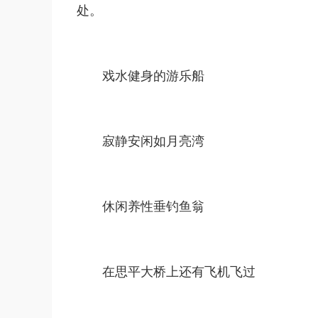
处。
戏水健身的游乐船
寂静安闲如月亮湾
休闲养性垂钓鱼翁
在思平大桥上还有飞机飞过