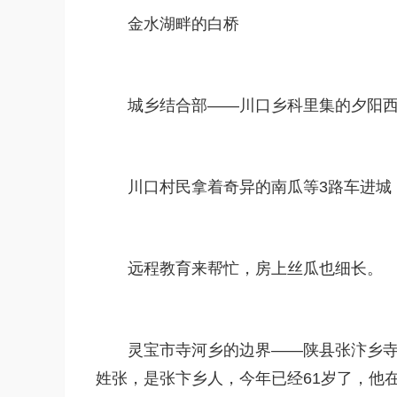
金水湖畔的白桥
城乡结合部——川口乡科里集的夕阳
川口村民拿着奇异的南瓜等3路车进城
远程教育来帮忙，房上丝瓜也细长。
灵宝市寺河乡的边界——陕县张汴乡
姓张，是张卞乡人，今年已经61岁了，他