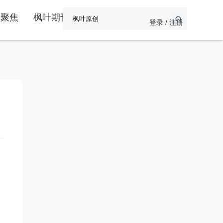
频聚焦
枫叶期刊
登录 / 注册