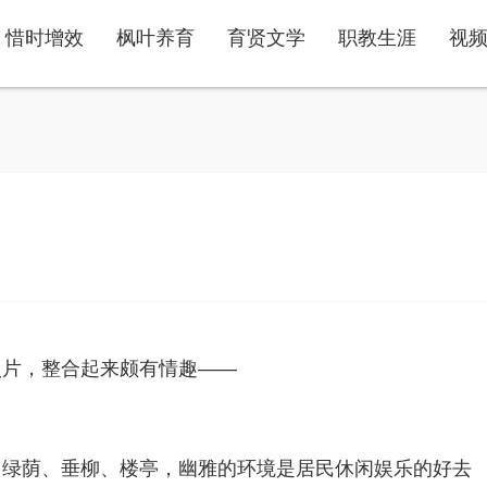
惜时增效
枫叶养育
育贤文学
职教生涯
视
照片，整合起来颇有情趣——
、绿荫、垂柳、楼亭，幽雅的环境是居民休闲娱乐的好去