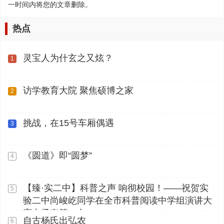
一时间内将您的文章删除。
热点
灵宝人为什玄之又炫？
1
访学教育大院 聚焦硕博之家
2
挑战，在15号车厢偶遇
3
《圆道》即“圆梦”
4
【臻·实二中】科普之声 响彻校园！——祝贺实
5
验二中尚峻屹同学在全市科普阅读中学组演讲大
赛中勇夺第一名
自古杨氏出弘农
6