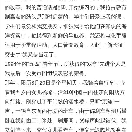
的改革。我的普通话是那时开始练习的，我抢占教育
制高点的劲头是那时启蒙的。学生们最爱上我的课，
学生们最爱和我交朋友，惟独我才给他们在知识的海
洋探索中，触摸得到新鲜的导航器。我还将电化手段
运用于学雷锋活动、人口普查教育，因此，“新长征
突击手”我又是当定了。
1994年的“五四” 青年节，所获得的“双学”先进个人是
我最后一次受市团组织表彰的荣誉。
那年，阳历3月20日是个星期天，我骑着自行车，带
着我五岁的女儿杨璐，沿310国道由西往东向阳店方
向行路。刚穿过了平门坡的涵水桥，只听“轰隆”一
声，一辆自东向西行驶的班车，由于偏刹车翻倒后横
卧在我前面二十米处。刹那间，哭喊声此起彼伏。我
立刻停下来，交代女儿看着车，便义无返顾地投身在