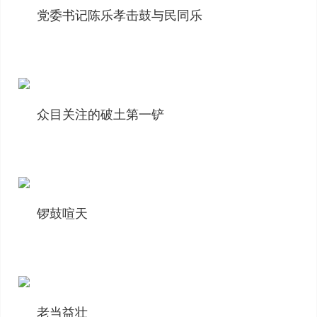
党委书记陈乐孝击鼓与民同乐
众目关注的破土第一铲
锣鼓喧天
老当益壮