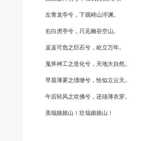
左青龙亭兮，下观峙山渟渊。
右白虎亭兮，只见幽谷空山。
岌岌可危之巨石兮，屹立万年。
鬼斧神工之造化兮，天地大自然。
早晨薄雾之缥缈兮，恰似立云天。
午后轻风之吹佛兮，还须薄衣穿。
美哉娘娘山！壮哉娘娘山！