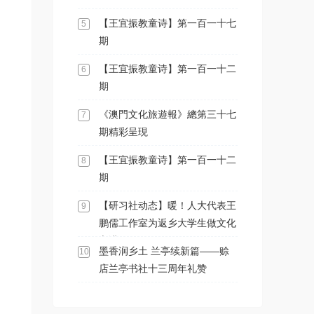
【王宜振教童诗】第一百一十七
5
期
【王宜振教童诗】第一百一十二
6
期
《澳門文化旅遊報》總第三十七
7
期精彩呈現
【王宜振教童诗】第一百一十二
8
期
【研习社动态】暖！人大代表王
9
鹏儒工作室为返乡大学生做文化
宣讲
墨香润乡土 兰亭续新篇——赊
10
店兰亭书社十三周年礼赞