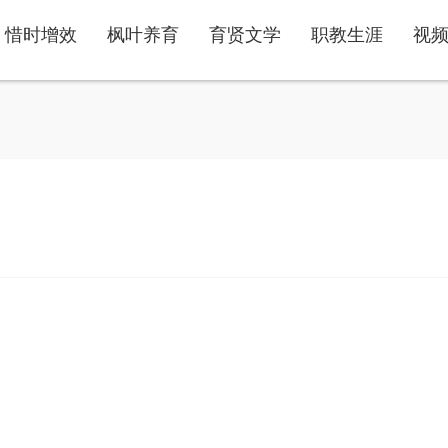
惜时增效
枫叶养育
育贤文学
职教生涯
视