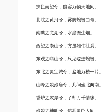
扶拦而望兮，能容万物天地间。
北眺之黄河兮，雾腾蜿蜒曲弯。
南瞧之龙湖兮，水澹澹生烟。
西望之崇山兮，方显雄伟壮观。
东观之崤山兮，只见逶迤蜿蜒。
东北之灵宝城兮，盆地万楼一片。
山峰之娘娘庙兮，几间坐北向南。
香炉之灰厚兮，了却万千情缘。
娘娘之神明兮，佑我灵邑人间。