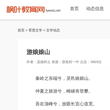
首页
动态信息
首页
>
育贤文学
>
文学动态
游娘娘山
作者：孟德祥云 来源：原焦村一中 点击：
3869
次
秦岭之东端兮，灵邑娘娘山。
仲夏之旅游兮，崎岖肯登攀。
吾在顶峰兮，放眼长宜心道宽。