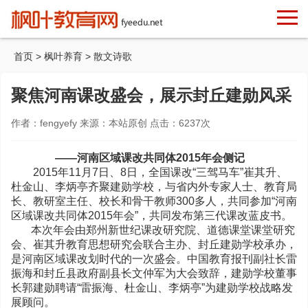
首页
>
枫叶养育
>
散文诗歌
聚焦河南课改盛会，展示封丘建勋风采
作者：fengyefy 来源：本站原创 点击：
6237
次
——河南区域课改共同体
2015
年会侧记
2015
年
11
月
7
日、
8
日，全国课改“三驾马车”崔其升、
杜金山、李炳亭齐聚建勋学校，与省内外专家人士、教育局
长、教研室主任、校长和骨干教师
300
多人，共同参加“河南
区域课改共同体
2015
年会”，共同发布第三代课改蓝皮书。
本次年会由郑州新世纪课改研究院、道德课堂课堂研究
会、崔其升教育思想研究会联合主办、封丘建勋学校承办，
是河南区域课改划时代的一次盛会。中国教育报刊副社长雷
振海和封丘县政府副县长文仲军为大会致辞，建勋学校董事
长郭建勋聘请“雷振海、杜金山、李炳亭”为建勋学校战略发
展顾问。