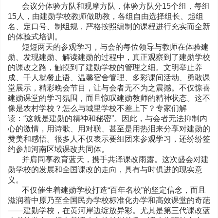
会议分体验方队和观摩方队，体验方队分
15个
组
，每组
15
人，
由建勋学校教师做助教，各组自由选择组长、起组
名、定口号、制组规，严格按照编制的课程进行充实而全新
的体验式培训。
短短两天的参观学习，与会的每位领导与教师在体验建
勋、发现建勋、解读建勋的过程中，真正观察到了建勋学校
的课改之路，触摸到了建勋学校的管理之细。文明举止养
成、千人就餐止语、温馨宿舍管理、多彩课间活动、勇敢课
堂展示，精彩晚会节目，让与会者无不为之震撼。不仅惊喜
建勋课堂的学习氛围，而且惊叹建勋教师的精神状态。这不
像是农村学校？怎么与城里学校不差上下？专家们解
读：“这就是建勋的精神和秘密”。因此，与会者无法抑制内
心的激情，用诗歌、用对联、甚至是用热泪来分享对建勋的
赞美和感悟。很多人不仅表示要组团来参观学习，还纷纷签
约参加河南区域课改共同体。
并肩同享教育蓝天，携手共泽课改雨露。这次盛会对建
勋学校的发展和全国课改的走向，具有与时俱进的现实意
义。
不仅催生着建勋学校打造“百年名校”的坚定信念，而且
滋润着中原乃至全国民办学校标准化办学和高效课堂的奇葩
——建勋学校，在黄河岸边绽放异彩。尤其是第三代课改蓝