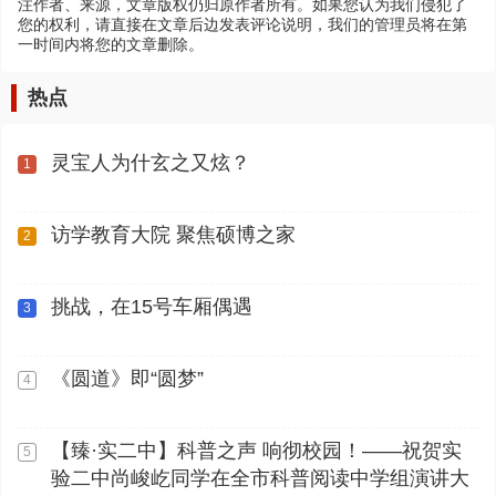
注作者、来源，文章版权仍归原作者所有。如果您认为我们侵犯了
您的权利，请直接在文章后边发表评论说明，我们的管理员将在第
一时间内将您的文章删除。
热点
灵宝人为什玄之又炫？
1
访学教育大院 聚焦硕博之家
2
挑战，在15号车厢偶遇
3
《圆道》即“圆梦”
4
【臻·实二中】科普之声 响彻校园！——祝贺实
5
验二中尚峻屹同学在全市科普阅读中学组演讲大