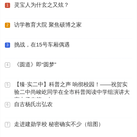
灵宝人为什玄之又炫？
1
访学教育大院 聚焦硕博之家
2
挑战，在15号车厢偶遇
3
《圆道》即“圆梦”
4
【臻·实二中】科普之声 响彻校园！——祝贺实
5
验二中尚峻屹同学在全市科普阅读中学组演讲大
赛中勇夺第一名
自古杨氏出弘农
6
走进建勋学校 秘密确实不少（组图）
7