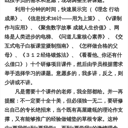
既按学员的需求和意愿，现场调整主讲课题。
利用十分钟的时间，快速展示完（《理念 行动
成果》、《信息技术36计——用为上策》、《V课制
作与应用》、《聚焦数字故事 成就人生价值》、网
络是人类进步的电梯、《问道儿童核心素养》、《交
互式电子白板课堂摄制指南》、《怎样做合格的父
母》、《３１２经络锻炼法》、《看看他,_你还有什
么借口》）十个研修项目课件，然后由学员根据需求
举手选择学习的课题。意愿多的，我多讲，反之，则
少讲或不讲。
凡是需要十个课件的老师，我全部都给。并一再
提醒：不一定要十全十美，但必须独一无二，要研修
出自己的专长绝招来，当个既有高屋建瓴的理论作支
撑，又有能够推广的经验做铺垫的草根专家。这种