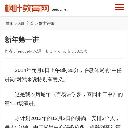
首页
>
枫叶养育
>
散文诗歌
新年第一讲
作者：fengyefy 来源：ｂｚｙｃ 点击：
3803
次
2014年元月6日上午8时30分，在教体局的“主任
讲岗”对我来说特别有意义。
这是我农历蛇年《百场讲学梦，喜园市三中》的
第103场演讲。
原计划2013年的12月2日的讲岗，安排3个人，
每人5分钟。由于局里中心任务较多，推移到新年第