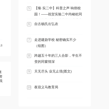
【臻·实二中】科普之声 响彻校
5
园！——祝贺实验二中尚峻屹同
学在全市科普阅读中学组演讲大
自古杨氏出弘农
6
赛中勇夺第一名
走进建勋学校 秘密确实不少
7
18
（组图）
跨越五十年的三人合影，半生不
8
变的同窗情深
天无尽头 业无止境(图文)
9
网
资
我
夜宿义马教育局
10