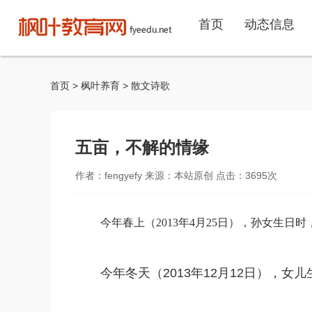
首页
动态信息
首页
>
枫叶养育
>
散文诗歌
五亩，不解的情缘
作者：fengyefy 来源：本站原创 点击：
3695
次
今年春上（
2013
年
4
月
25
日）
，孙女生日时
今年冬天（2013年12月12日），