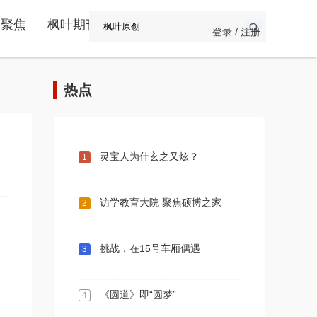
频聚焦
枫叶期刊
登录 / 注册
热点
灵宝人为什玄之又炫？
1
访学教育大院 聚焦硕博之家
2
挑战，在15号车厢偶遇
3
《圆道》即“圆梦”
4