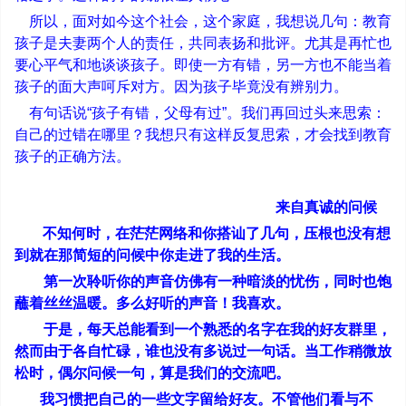
所以，面对如今这个社会，这个家庭，我想说几句：教育
孩子是夫妻两个人的责任，共同表扬和批评。尤其是再忙也
要心平气和地谈谈孩子。即使一方有错，另一方也不能当着
孩子的面大声呵斥对方。因为孩子毕竟没有辨别力。
有句话说
“
孩子有错，父母有过
”
。我们再回过头来思索：
自己的过错在哪里？我想只有这样反复思索，才会找到教育
孩子的正确方法。
来自真诚的问候
不知何时，在茫茫网络和你搭讪了几句，压根也没有想
到就在那简短的问候中你走进了我的生活。
第一次聆听你的声音仿佛有一种暗淡的忧伤，同时也饱
蘸着丝丝温暖。多么好听的声音！我喜欢。
于是，每天总能看到一个熟悉的名字在我的好友群里，
然而由于各自忙碌，谁也没有多说过一句话。当工作稍微放
松时，偶尔问候一句，算是我们的交流吧。
我习惯把自己的一些文字留给好友。不管他们看与不