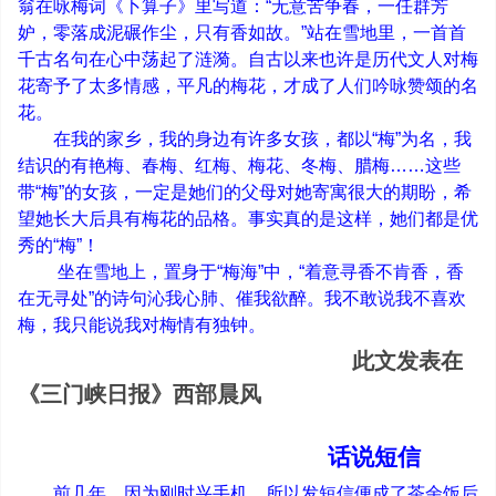
翁在咏梅词《卜算子》里写道：
“
无意苦争春，一任群芳
妒，零落成泥碾作尘，只有香如故。
”
站在雪地里，一首首
千古名句在心中荡起了涟漪。自古以来也许是历代文人对梅
花寄予了太多情感，平凡的梅花，才成了人们吟咏赞颂的名
花。
在我的家乡，我的身边有许多女孩，都以
“
梅
”
为名，我
结识的有艳梅、春梅、红梅、梅花、冬梅、腊梅
……
这些
带
“
梅
”
的女孩，一定是她们的父母对她寄寓很大的期盼，希
望她长大后具有梅花的品格。事实真的是这样，她们都是优
秀的
“
梅
”
！
坐在雪地上，置身于
“
梅海
”
中，
“
着意寻香不肯香，香
在无寻处
”
的诗句沁我心肺、催我欲醉。我不敢说我不喜欢
梅，我只能说我对梅情有独钟。
此文发表在
《三门峡日报》西部晨风
话说短信
前几年，因为刚时兴手机，所以发短信便成了茶余饭后