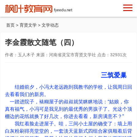
首页
>
育贤文学
>
文学动态
李金霞散文随笔（四）
作者：玉人木子 来源：河南省灵宝市育贤文学社 点击：
32931
次
三筑爱巢
结婚前夕，小冯大老远跑到我教书的学校，让我周日回
去看看我们的新房。
一踏进院子，裱糊屋子的叔叔就笑眯眯地说：
“
姑娘，你
真有福气，小冯可是我见到的最优秀的男孩子了。光这个顶
棚边的花纸就换了好几次，你进去看看，新房满意不？
”
我红着脸走进屋子。哇，三间小土屋的确变了：墙上用
白灰粉刷得亮堂堂的，一套淡天蓝新式四组合家俱顺着后背