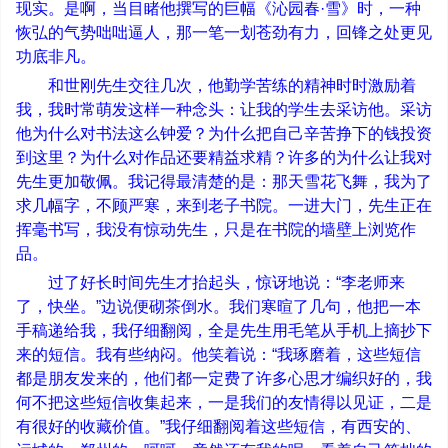
现实。是啊，当目睹他撰写的巨幅《沁园春
·
雪》时，一种
恢弘的气势咄咄逼人，那一笔一划苍劲有力，回锋之处更见
功底非凡。
和世刚先生交往几次，他勤学苦练的精神时时激励着
我，我时常萌发这样一种念头：让我的学生去采访他。采访
他为什么对书法这么钟爱？为什么把自己辛苦挣下的钱投资
到这里？为什么对作品还要精益求精？许多的为什么让我对
先生更加敬佩。我记得最清楚的是：那天雪花飞舞，我为了
求几幅字，不顾严寒，来到老子书院。一进大门，先生正在
挥毫书写，我没有惊动先生，只是在书院的墙壁上浏览作
品。
过了好长时间先生才抬起头，惊讶地说：
“
李老师来
了，快坐。
”
边说便砌茶倒水。我们寒暄了几句，他把一本
手稿递给我，我仔细翻阅，全是先生用毛笔从手机上摘抄下
来的短信。我有些纳闷。他笑着说：
“
我琢磨着，这些短信
都是朋友发来的，他们都一定费了许多心思才编织好的，我
何不把这些短信收集起来，一是我们的友情得以见证，二是
有很好的收藏价值。
”
我仔细翻阅着这些短信，有西安的、