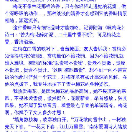
梅花不像兰花那样浓香，只有你轻轻走进她的花瓣，做
个深呼吸的动作，，那种淡淡的清香才会感到它的香味情景
相随，源远流长。
这种香味只有细细品味才能领略。记得陆游《咏梅花》
诗曰：
“
曾为梅花醉如泥，二十里中香不断
”
。可见梅花之
香，香清溢远。
红梅在白雪的映衬下，含羞掩面。友人告诉我：赏梅必
须懂得梅花的韵致。赏梅最怕不谙花韵。因为不谙花韵
,
就
难入雅境。梅韵的标准
:“
以贵稀不贵密，贵老不贵嫩，贵瘦
不贵肥，贵含不贵开。
”
这叫
“
梅韵四贵
”
。想不到一向不善言
语的他此时俨然一个花王，对梅花竟有如此高深的见解。在
他的点拨下，我专注地拍下了雪中梅花的各种姿态。
我热爱梅花，是因为梅花的品格高尚，她不畏凛冽的寒
风，不畏冰袭雪侵，傲然挺立，花暖新春，昂首怒放，独具
风采。她不屑于繁华富贵，着意装点早春的单调清冷。梅花
啊，你赋予了文人多少才思！
“
墙角数枝梅，凌寒独自开。
”“
万花敢向雪中出，一树独
先天下春。
”“
一花天下春，江山万里雪。
”
南宋爱国诗人陆放