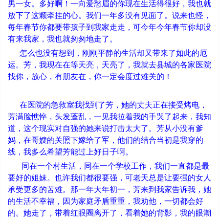
男一女。多好啊！一向爱愁眉的你现在生活得很好，我也就
放下了这颗牵挂的心。我们一年多没有见面了。说来也怪，
每年春节你都要带孩子到我家走走，可今年今年春节你却没
有来我家，我也就匆匆地走了。
怎么也没有想到，刚刚平静的生活却又带来了如此的厄
运。芳，我现在在等天亮，天亮了，我就去县城的各家医院
找你，放心，有朋友在，你一定会度过难关的！
在医院的急救室我找到了芳，她的丈夫正在接受烤电，
芳满脸憔悴，头发蓬乱，一见我拉着我的手哭了起来，我知
道，这个现实对自强的她来说打击太大了。芳从小没有爹
妈，在哥嫂的关照下嫁给了军，他们的结合当初是我穿的
线，我多么希望芳能过上好日子啊。
同在一个村生活，同在一个学校工作，我们一直都是最
要好的姐妹。也许我们都很要强，可老天总是让要强的女人
承受更多的苦难。那一年大年初一，芳来到我家告诉我，她
的生活不幸福，因为家庭矛盾重重，我劝他，一切都会好
的。她走了，带着红眼圈离开了，看着她的背影，我的眼潮