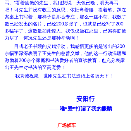
写。
”
看着疲倦的先生，我很想说，天色已晚，明天再写
吧！可先生并没有收工的意思，依旧弯着腰，提着笔、趴在
案桌上书写着，那样子是那么专注，那么一丝不苟。我数了
数已经发出的名片，已经
200
多张了，也就是已经写了
200
多幅字了，这数量如此惊人。我仅仅坐在那里，已累得筋疲
力尽了，何况先生还是那种举动啊！
目睹老子书院的义赠活动，我感悟更多的是送出的
200
余幅字深深表明了王先生的慈善义举，他的这一行动温暖和
激励着
200
余个家庭和书法爱好者的直续教育，也充分表露
出王先生对书法的至高宠爱！
我真诚祝愿：世刚先生在书法造诣上名扬天下！
安阳行
——
唯
“
爱
”
打湿了我的眼睛
广场候车