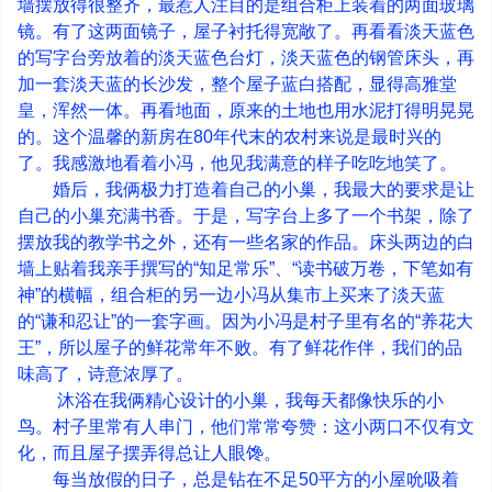
墙摆放得很整齐，最惹人注目的是组合柜上装着的两面玻璃
镜。有了这两面镜子，屋子衬托得宽敞了。再看看淡天蓝色
的写字台旁放着的淡天蓝色台灯，淡天蓝色的钢管床头，再
加一套淡天蓝的长沙发，整个屋子蓝白搭配，显得高雅堂
皇，浑然一体。再看地面，原来的土地也用水泥打得明晃晃
的。这个温馨的新房在
80
年代末的农村来说是最时兴的
了。我感激地看着小冯，他见我满意的样子吃吃地笑了。
婚后，我俩极力打造着自己的小巢，我最大的要求是让
自己的小巢充满书香。于是，写字台上多了一个书架，除了
摆放我的教学书之外，还有一些名家的作品。床头两边的白
墙上贴着我亲手撰写的
“
知足常乐
”
、
“
读书破万卷，下笔如有
神
”
的横幅，组合柜的另一边小冯从集市上买来了淡天蓝
的
“
谦和忍让
”
的一套字画。因为小冯是村子里有名的
“
养花大
王
”
，所以屋子的鲜花常年不败。有了鲜花作伴，我们的品
味高了，诗意浓厚了。
沐浴在我俩精心设计的小巢，我每天都像快乐的小
鸟。村子里常有人串门，他们常常夸赞：这小两口不仅有文
化，而且屋子摆弄得总让人眼馋。
每当放假的日子，总是钻在不足
50
平方的小屋吮吸着