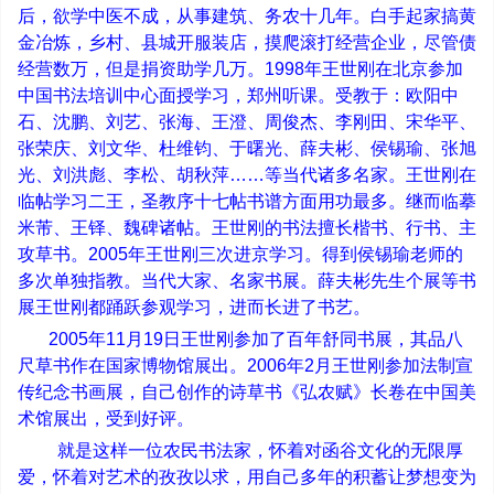
后，欲学中医不成，从事建筑、务农十几年。白手起家搞黄
金冶炼，乡村、县城开服装店，摸爬滚打经营企业，尽管债
经营数万，但是捐资助学几万。
1998
年王世刚在北京参加
中国书法培训中心面授学习，郑州听课。受教于：欧阳中
石、沈鹏、刘艺、张海、王澄、周俊杰、李刚田、宋华平、
张荣庆、刘文华、杜维钧、于曙光、薛夫彬、侯锡瑜、张旭
光、刘洪彪、李松、胡秋萍
……
等当代诸多名家。王世刚在
临帖学习二王，圣教序十七帖书谱方面用功最多。继而临摹
米芾、王铎、魏碑诸帖。王世刚的书法擅长楷书、行书、主
攻草书。
2005
年王世刚三次进京学习。得到侯锡瑜老师的
多次单独指教。当代大家、名家书展。薛夫彬先生个展等书
展王世刚都踊跃参观学习，进而长进了书艺。
2005
年
11
月
19
日王世刚参加了百年舒同书展，其品八
尺草书作在国家博物馆展出。
2006
年
2
月王世刚参加法制宣
传纪念书画展，自己创作的诗草书《弘农赋》长卷在中国美
术馆展出，受到好评。
就是这样一位农民书法家，怀着对函谷文化的无限厚
爱，怀着对艺术的孜孜以求，用自己多年的积蓄让梦想变为