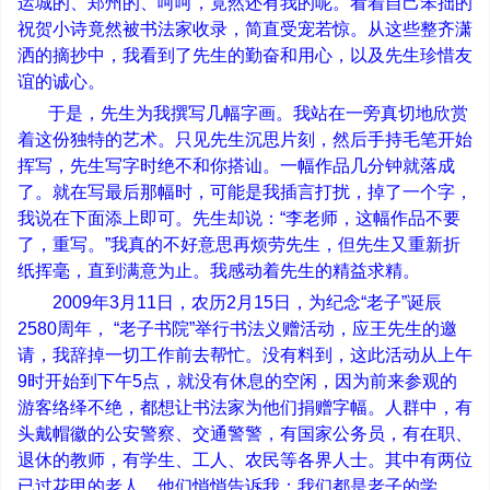
运城的、郑州的、呵呵，竟然还有我的呢。看着自己笨拙的
祝贺小诗竟然被书法家收录，简直受宠若惊。从这些整齐潇
洒的摘抄中，我看到了先生的勤奋和用心，以及先生珍惜友
谊的诚心。
于是，先生为我撰写几幅字画。我站在一旁真切地欣赏
着这份独特的艺术。只见先生沉思片刻，然后手持毛笔开始
挥写，先生写字时绝不和你搭讪。一幅作品几分钟就落成
了。就在写最后那幅时，可能是我插言打扰，掉了一个字，
我说在下面添上即可。先生却说：
“
李老师，这幅作品不要
了，重写。
”
我真的不好意思再烦劳先生，但先生又重新折
纸挥毫，直到满意为止。我感动着先生的精益求精。
2009
年
3
月
11
日，农历
2
月
15
日，为纪念
“
老子
”
诞辰
2580
周年，
“
老子书院
”
举行书法义赠活动，应王先生的邀
请，我辞掉一切工作前去帮忙。没有料到，这此活动从上午
9
时开始到下午
5
点，就没有休息的空闲，因为前来参观的
游客络绎不绝，都想让书法家为他们捐赠字幅。人群中，有
头戴帽徽的公安警察、交通警警，有国家公务员，有在职、
退休的教师，有学生、工人、农民等各界人士。其中有两位
已过花甲的老人，他们悄悄告诉我：我们都是老子的学