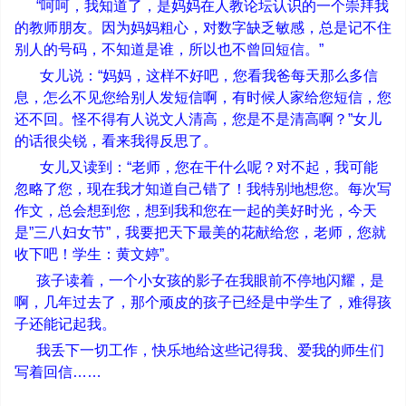
“
呵呵，我知道了，是妈妈在人教论坛认识的一个崇拜我
的教师朋友。因为妈妈粗心，对数字缺乏敏感，总是记不住
别人的号码，不知道是谁，所以也不曾回短信。
”
女儿说：
“
妈妈，这样不好吧，您看我爸每天那么多信
息，怎么不见您给别人发短信啊，有时候人家给您短信，您
还不回。怪不得有人说文人清高，您是不是清高啊？
”
女儿
的话很尖锐，看来我得反思了。
女儿又读到：
“
老师，您在干什么呢？对不起，我可能
忽略了您，现在我才知道自己错了！我特别地想您。每次写
作文，总会想到您，想到我和您在一起的美好时光，今天
是
”
三八妇女节
”
，我要把天下最美的花献给您，老师，您就
收下吧！学生：黄文婷
”
。
孩子读着，一个小女孩的影子在我眼前不停地闪耀，是
啊，几年过去了，那个顽皮的孩子已经是中学生了，难得孩
子还能记起我。
我丢下一切工作，快乐地给这些记得我、爱我的师生们
写着回信
……