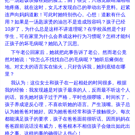
把一汤匙饭误撒在她的脸上，由于很烫，只感觉眼睛滋啦啦
地疼痛。就在这时，女儿才发现自己的举动出乎意料。赶紧
连声向妈妈道歉！可此时她特别伤心。心想：道歉有什么
用？如果是一汤匙滚烫的油岂不是造成毁容吗？孩子已经
10
岁了，为什么总是这样不讲道理呢？在学校虽然是个好
学生，可在家里为什么会养成这种行为习惯呢？怎样才能纠
正孩子的坏毛病呢？她陷入了沉思。
下午老公回家后，她就把此事告诉了老公。然而老公竟
然对她说：
“
你怎么不找找自己的毛病呢？
”
她听后瘫倒在
地。对丈夫的语言实在恼火，只好告诉我，她到底错在哪
里？
我认为：这位女士和孩子在一起相处的时间很多。根据
我的经验：我发现越是对孩子最亲的人，反而最不听这个人
的话。首先她对孩子过于严格，平时也很啰嗦，时间长了，
孩子养成逆反心理，不喜欢听她的语言。产生顶嘴。孩子总
认为她爸爸对她好。因为她爸爸经常和孩子接触很少。每次
都能满足孩子的要求，孩子在爸爸面前很听话。因而妈妈在
爸爸跟前说话没有威力，爸爸根本不相信孩子会做出如此出
格之事。这样的事的确很让人伤心！