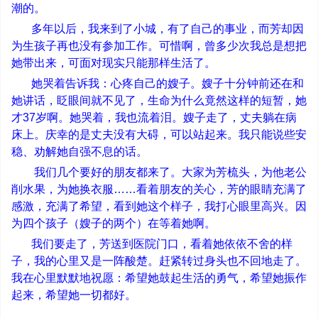
潮的。
多年以后，我来到了小城，有了自己的事业，而芳却因
为生孩子再也没有参加工作。可惜啊，曾多少次我总是想把
她带出来，可面对现实只能那样生活了。
她哭着告诉我：心疼自己的嫂子。嫂子十分钟前还在和
她讲话，眨眼间就不见了，生命为什么竟然这样的短暂，她
才
37
岁啊。她哭着，我也流着泪。嫂子走了，丈夫躺在病
床上。庆幸的是丈夫没有大碍，可以站起来。我只能说些安
稳、劝解她自强不息的话。
我们几个要好的朋友都来了。大家为芳梳头，为他老公
削水果，为她换衣服
……
看着朋友的关心，芳的眼睛充满了
感激，充满了希望，看到她这个样子，我打心眼里高兴。因
为四个孩子（嫂子的两个）在等着她啊。
我们要走了，芳送到医院门口，看着她依依不舍的样
子，我的心里又是一阵酸楚。赶紧转过身头也不回地走了。
我在心里默默地祝愿：希望她鼓起生活的勇气，希望她振作
起来，希望她一切都好。