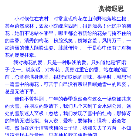
赏梅遐思
小时候住在农村，时常发现梅花在山涧野地落地生根，
甚至蔚然成林，农家小院绕房四周，很是漂亮！记忆中的梅
花，她们不论站在哪里，哪里都会有缤纷的花朵与掩不住的
的幽香。清秀的梅花，粉脸浅笑，娇嫩含羞，风情万千，一
如清丽的佳人顾盼生姿、脉脉传情，，于是心中便有了对梅
花的屡屡挂牵。
我对梅花的爱，只是一种肤浅的爱。只知道她是
“
四君
子
”
之一。说实话，对梅花，我更注重它的香。站在她的面
前，总觉得满身飘香。很想留取她的香味。很早时，就想写
一篇雪中的梅花，可苦于自己没有亲眼目睹她雪中的风姿，
总是无法下手。
谁也不曾料到，牛年的春季竟然会有这么一场突如其来
的大雪。在朋友的邀请下，我们几个来到了金水湖公园。远
处的雪景迷人至极！忽然，我们发现了雪中的红梅，那惊讶
的神情无法比拟。有人说，爱梅，要懂梅；懂梅，必会赏
梅。然而在这个洁雪映梅的日子里，我却失去了方向，不知
道该怎样去欣赏她。只有伸长脖子使劲地闻。