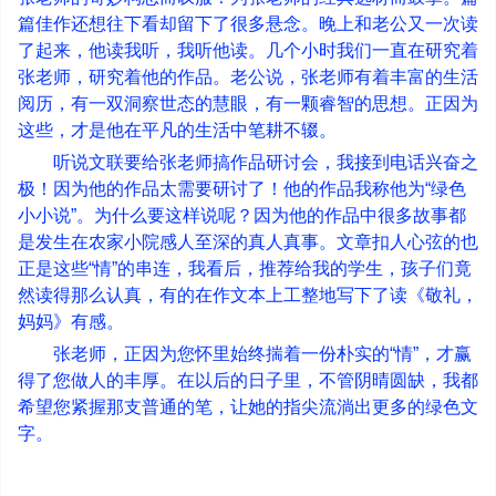
篇佳作还想往下看却留下了很多悬念。晚上和老公又一次读
了起来，他读我听，我听他读。几个小时我们一直在研究着
张老师，研究着他的作品。老公说，张老师有着丰富的生活
阅历，有一双洞察世态的慧眼，有一颗睿智的思想。正因为
这些，才是他在平凡的生活中笔耕不辍。
听说文联要给张老师搞作品研讨会，我接到电话兴奋之
极！因为他的作品太需要研讨了！他的作品我称他为
“
绿色
小小说
”
。为什么要这样说呢？因为他的作品中很多故事都
是发生在农家小院感人至深的真人真事。文章扣人心弦的也
正是这些
“
情
”
的串连，我看后，推荐给我的学生，孩子们竟
然读得那么认真，有的在作文本上工整地写下了读《敬礼，
妈妈》有感。
张老师，正因为您怀里始终揣着一份朴实的
“
情
”
，才赢
得了您做人的丰厚。在以后的日子里，不管阴晴圆缺，我都
希望您紧握那支普通的笔，让她的指尖流淌出更多的绿色文
字。