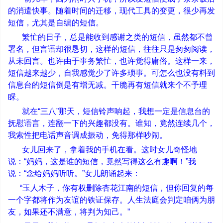
的消遣快事。随着时间的迁移，现代工具的变更，很少再发
短信，尤其是自编的短信。
繁忙的日子，总是能收到感谢之类的短信，虽然都不曾
署名，但言语却很恳切，这样的短信，往往只是匆匆阅读，
从未回言。也许由于事务繁忙，也许觉得庸俗。这样一来，
短信越来越少，自我感觉少了许多琐事。可怎么也没有料到
信息台的短信倒是有增无减。干脆再有短信就来个不予理
睬。
就在
“
三八
”
那天，短信铃声响起，我想一定是信息台的
抚慰语言，连翻一下的兴趣都没有。谁知，竟然连续几个，
我索性把电话声音调成振动，免得那样吵闹。
女儿回来了，拿着我的手机在看。这时女儿奇怪地
说：
“
妈妈，这是谁的短信，竟然写得这么有趣啊！
”
我
说：
“
念给妈妈听听。
”
女儿朗诵起来：
“
玉人木子，你有权删除杏花江南的短信，但你回复的每
一个字都将作为友谊的铁证保存。人生法庭会判定咱俩为朋
友，如果还不满意，将判为知己。
”