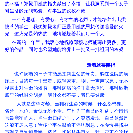
的幸福！郑毅用她的指尖敲出了幸福，让我洞悉到一个女子
对生活的无限热爱、对事业的孜孜不倦！
一个有思想、有爱心、有才气的老师，才能培养出出类
拔萃的学生。我想郑毅老师正是用她的思想传递着爱的火
光。这火光是灼热的，她将燃烧着我们每一个人！
在新的一年里，我衷心地祝愿郑毅老师能写出更多、更
好的作品！同时也希望她能培养出一批又一批祖国的栋梁！
活着就要懂得
也许病痛的日子才能感觉到生命的珍贵。躺在医院的病
床上，目睹每一个患者，或轻或重。聆听一声声叹息，无不
显露出对生命的渴盼。那种病痛的挣扎毫无掩饰，那种歇斯
底里的喊叫分明是：我什么都不要，我只要健康！
人就是这样贪婪。当拥有生命的时候，什么都想要。
名誉、地位、金钱无所不争。有时为了自己的利益，不惜伤
害最亲密的人。当生命归结之时，才突然发现，自己竟然是
这般不尽人意！诸多尘事在眼前不停地飘忽，在慢慢寻找中
觅到了良知和后悔。倘若一切能从头再来，我一定不会这样