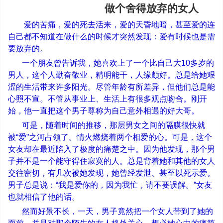
做个舍得放弃的女人
爱的苦痛，爱的死去活来，爱的天昏地暗，甚至爱的连
自己都不知道在做什么的时候才突然发现：爱有时候也是需
要放弃的。
一个朋友曾告诉我，她喜欢上了一个比自己大
10
多岁的
男人，这个人勤奋敬业，精明能干，人缘颇好。总是给她艰
涩的生活带来许多阳光。尽管年龄有所差异，但他们总是能
心照不宣。不管从事业上、生活上有很多观点吻合。刚开
始，他一直把这个男子尊称为自己意外相遇的好大哥。
可是，随着时间的推移，那层男女之间的隔膜很快就
被
“
爱
”
之河占领了。情火燃烧着两个相爱的心。可是，这个
女友却在最近陷入了极度的痛楚之中。因为他发现，那个男
子并不是一个能守得住寂寞的人。总是背着她和其他的女人
交往密切，有几次被她发现，她曾经发泄、甚至以死示爱。
男子总是说：
“
我是爱你的，因为我忙，请不要误解。
”
女友
也就相信了他的话。
然而好景不长，一天，男子竟然把一个女人带到了她的