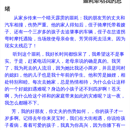
噩耗牵动我的思
绪
从家乡传来一个晴天霹雳的噩耗：我的朋友芳的丈夫和
汽车相撞，伤势严重。他的家人得知后，侄子骑摩托带着嫂
子、还有一个三岁多的孩子去追肇事的车辆，侄子在岔道拐
弯时摩托遇险，当场致使母亲命丧。芳哭得死去活来。因为
现实太残忍了！
听到这个噩耗，我好长时间都惊呆了，我希望这不是事
实。于是，赶紧电话问家人，老母亲说的确是真的。我哭
了，我为死去的人流泪，因为她比我还小两岁，并且是同村
的媳妇，他的儿子也是我十年前的学生。他和芳是妯娌，相
处特别和睦。每次去她家，总是热情相待，为什么会让这样
的一个好媳妇遇难呢？身边的小孩子还不到四岁啊！苍天
啊，为什么给这个祥和的家庭带来如此的灾难呢？这一夜，
我怎么都睡不下。
芳，我的好朋友，你丈夫的伤势如何，，你的孩子才一
岁多啊。记得去年你来灵宝时，我们在大街相遇，你说给孩
子看病，看着可爱的孩子，我真为你高兴，因为你膝下有一