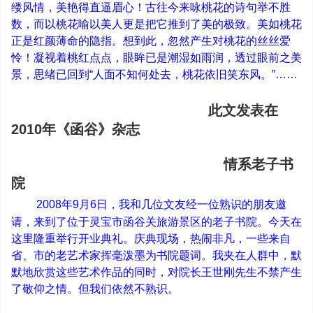
缕风情，美艳得直逼眉心！古往今来咏桃花的诗句举不胜
数，而以桃花喻以美人更是把它推到了美的极致。美如桃花
正是红颜薄命的隐指。想到此，忽然产生对桃花的丝丝爱
怜！凝视着桃红点点，眼眸已是潮湿如雨润，透过眼前之美
景，思绪已回到
“
人面不知何处去，桃花依旧笑东风。
”……
此文发表在
2010
年《函谷》杂志
情系老子书
院
2008
年
9
月
6
日，我和几位文友经一位熟识的朋友邀
请，来到了位于灵宝市函谷关旅游景区的老子书院。今天在
这里隆重举行开业典礼。庆典现场，热闹非凡，一些来自
省、市的老艺术家挥毫泼墨为书院题词。我夹在人群中，默
默地欣赏这些艺术作品的同时，对院长王世刚先生不禁产生
了敬仰之情。但我们依然不熟识。