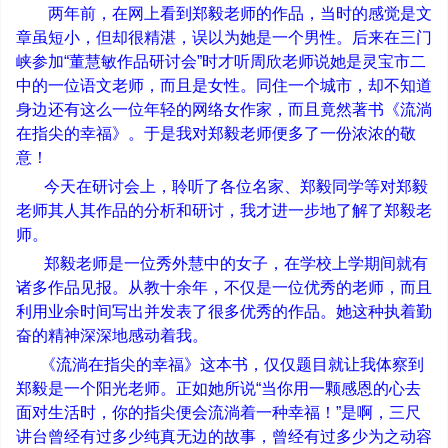
两年前，在网上看到郑毅老师的作品，当时的感觉是文
章虽短小，但却很精湛，误以为她是一个男性。后来在三门
峡参加
“
董慧敏作品研讨会
”
时才听周欣老师说她是灵宝市二
中的一位语文老师，而且是女性。同住一个城市，却不知道
身边还有这么一位年轻的网络女作家，而且竟然著书《流淌
在指尖的幸福》。于是我对郑毅老师便多了一份浓浓的敬
意！
今天在研讨会上，聆听了各位名家、郑毅同学等对郑毅
老师其人其作品的分析和研讨，我才进一步地了解了郑毅老
师。
郑毅老师是一位秀外慧中的女子，在学校上学期间就有
诸多作品见报。从教十余年，不仅是一位优秀的老师，而且
利用业余时间写出并发表了很多优秀的作品。她这种执着勤
奋的精神深深地感动着我。
《流淌在指尖的幸福》这本书，仅仅题目就让我体察到
郑毅是一个阳光老师。正如她所说
“
当你用一颗感恩的心去
面对生活时，你的指尖便会流淌着一种幸福！
”
是啊，三尺
讲台曾经有过多少纯真无边的故事，曾经有过多少为之动容