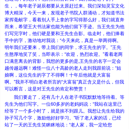
生，，每年老子诞辰都要从太原赶过来。我们深知灵宝文化
博大精深，今天一来，发现老子书院人群涌动，才知道书法
家挥毫献字，看着别人手上拿的字写得那么好，我们就直奔
而来，希望王大书法家也能为他们留下手迹。当王先生为他
们写完字时，他们硬是要和王先生合影。临走时，他们捧着
手中的字，激动地对我说：
“
今天来此，真是一举两得啊。
明年我们还要来，带上我们的同学，求王先生的字。
”
王先
生憨厚地笑了笑，当即表示：
“
欢迎，热烈欢迎。
”
看着老两
口满意离去的背影，我想的更多的是
,
王先生的名字一定会
越传越远啊！难怪一位八十高龄的老人走到我跟前说：
“
姑
娘啊，这位先生的字了不得啊！十年后他就是大富翁
啊。
”
我并不明白老者所言的
“
大富翁
”
真正含义是什么，但我
可以断言，这是对王先生的肯定和赞赏！
我们要走了，还有几十人在老子书院默默地等待着。等
先生为他们写字。一位
60
多岁的老妈妈说：
“
我站在这里已
经等了一个多小时了，就是挨不到跟儿。我想让先生给我的
孙子写几个字，激励他好好学习。
”
听了老人家的话，已经
站了一天的王先生笑眯眯地说：
“
老人家，我一定给您