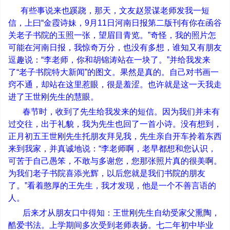
有些事说来也蹊跷，那天，文友赵景谋老师发我一短
信，上曰
“
金霞诗妹，
9
月
11
日河南日报第二版刊有你在函谷
关老子书院的玉照一张，望眉目青览。
”
奇怪，我的照片怎
可能在河南日报，我惊奇万分，也没有多想，谁知又有朋友
逗趣说：
“
李老师，你和胡锦涛站在一块了。
”
并给我发来
了
“
老子书院特大新闻
”
的图文。果然是真的。自己对书画一
窍不通，却站在这里惹眼，很是羞涩。也许就是这一天我走
进了王世刚先生的慧眼。
春节时，收到了先生给我发来的短信。因为我们并未有
过交往，出于礼貌，我为先生也回了一首小诗。没有想到，
正月初五王世刚先生托朋友拜见我，先生亲自开车拎着东西
来到我家，并真诚地说：
“
李老师啊，老早都想和您认识，
可苦于自己愚笨，不敢与多谢您，您那张照片真的很美啊。
为我们老子书院喜添光辉，以后您就是我们书院的朋友
了。
”
看着憨厚的王先生，我才发现，他是一个不善言语的
人。
后来才从朋友口中得知：王世刚先生自幼受家父熏陶，
酷爱书法。上学期间多次受到老师表扬。七二年初中毕业