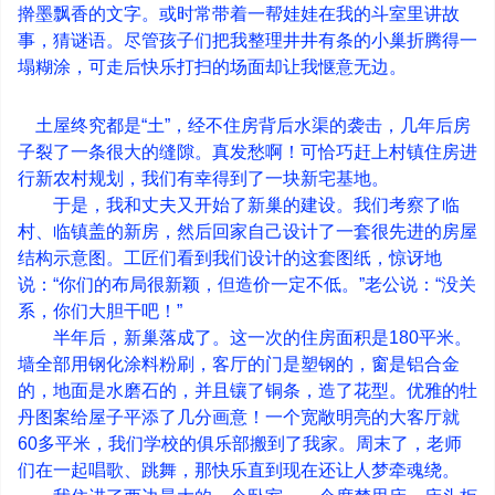
擀墨飘香的文字。或时常带着一帮娃娃在我的斗室里讲故
事，猜谜语。尽管孩子们把我整理井井有条的小巢折腾得一
塌糊涂，可走后快乐打扫的场面却让我惬意无边。
土屋终究都是
“
土
”
，经不住房背后水渠的袭击，几年后房
子裂了一条很大的缝隙。真发愁啊！可恰巧赶上村镇住房进
行新农村规划，我们有幸得到了一块新宅基地。
于是，我和丈夫又开始了新巢的建设。我们考察了临
村、临镇盖的新房，然后回家自己设计了一套很先进的房屋
结构示意图。工匠们看到我们设计的这套图纸，惊讶地
说：
“
你们的布局很新颖，但造价一定不低。
”
老公说：
“
没关
系，你们大胆干吧！
”
半年后，新巢落成了。这一次的住房面积是
180
平米。
墙全部用钢化涂料粉刷，客厅的门是塑钢的，窗是铝合金
的，地面是水磨石的，并且镶了铜条，造了花型。优雅的牡
丹图案给屋子平添了几分画意！一个宽敞明亮的大客厅就
60
多平米，我们学校的俱乐部搬到了我家。周末了，老师
们在一起唱歌、跳舞，那快乐直到现在还让人梦牵魂绕。