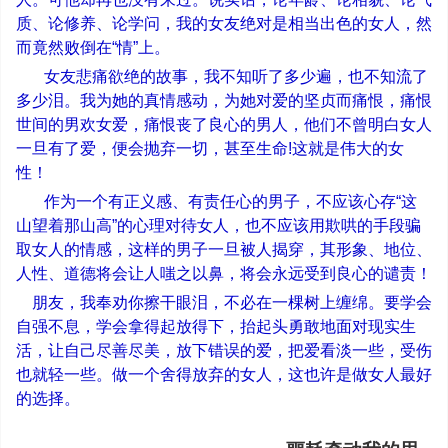
质、论修养、论学问，我的女友绝对是相当出色的女人，然
而竟然败倒在
“
情
”
上。
女友悲痛欲绝的故事，我不知听了多少遍，也不知流了
多少泪。我为她的真情感动，为她对爱的坚贞而痛恨，痛恨
世间的男欢女爱，痛恨丧了良心的男人，他们不曾明白女人
一旦有了爱，便会抛弃一切，甚至生命
!
这就是伟大的女
性！
作为一个有正义感、有责任心的男子，不应该心存
“
这
山望着那山高
”
的心理对待女人，也不应该用欺哄的手段骗
取女人的情感，这样的男子一旦被人揭穿，其形象、地位、
人性、道德将会让人嗤之以鼻，将会永远受到良心的谴责！
朋友，我奉劝你擦干眼泪，不必在一棵树上缠绵。要学会
自强不息，学会拿得起放得下，抬起头勇敢地面对现实生
活，让自己尽善尽美，放下错误的爱，把爱看淡一些，受伤
也就轻一些。做一个舍得放弃的女人，这也许是做女人最好
的选择。