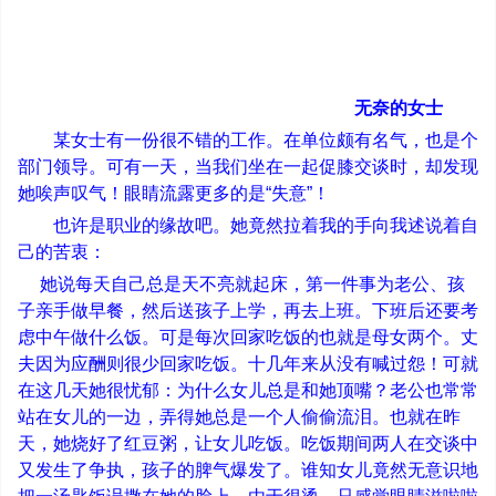
无奈的女士
某女士有一份很不错的工作。在单位颇有名气，也是个
部门领导。可有一天，当我们坐在一起促膝交谈时，却发现
她唉声叹气！眼睛流露更多的是
“
失意
”
！
也许是职业的缘故吧。她竟然拉着我的手向我述说着自
己的苦衷：
她说每天自己总是天不亮就起床，第一件事为老公、孩
子亲手做早餐，然后送孩子上学，再去上班。下班后还要考
虑中午做什么饭。可是每次回家吃饭的也就是母女两个。丈
夫因为应酬则很少回家吃饭。十几年来从没有喊过怨！可就
在这几天她很忧郁：为什么女儿总是和她顶嘴？老公也常常
站在女儿的一边，弄得她总是一个人偷偷流泪。也就在昨
天，她烧好了红豆粥，让女儿吃饭。吃饭期间两人在交谈中
又发生了争执，孩子的脾气爆发了。谁知女儿竟然无意识地