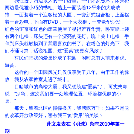
我住进了西边最大的一个卧室。一个席梦思床，床头柜
两边是优雅小巧的书柜。墙上一面装着
12
平米的大玻璃
镜，一面装着一个迎客松的大匾，一套新式组合柜，上面摆
着一台彩电，下面有
DVD
，一个大衣柜，一套豪华沙发，
红色的窗帘和红色的床罩使屋子显得雍容华贵。卧室墙上装
有两个电棒，床头还有一个漂亮的花灯。晚上关上电棒，手
伸到床头就触摸到了我最喜欢的书了。在粉色的灯光下，我
们吟诵诗篇，话说祖国。这
“
爱巢
”
便更有风致了。
村民们把我的爱巢说成了花园，闲时总有人前来参观、
游赏。
这样的一个田园风光只仅仅享受了几年。由于工作的缘
故，我从农家教室走进了城市。
目睹城市的高楼大厦，我又想筑建
“
爱巢
”
了。可丈夫却
说：
“
别急，这次我们要一处地理位置、环境都优越的小
巢。
”
那天，望着北区的幢幢楼房，我感慨万千：如果不是党
的改革开放政策好，哪有我三筑
“
爱巢
”
的美谈？
此文发表在《明珠》杂志
2010
年第一
期