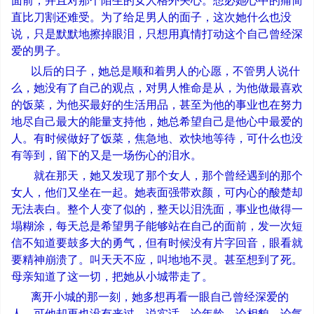
面前，并且对那个陌生的女人格外关心。想必她心中的痛简
直比刀割还难受。为了给足男人的面子，这次她什么也没
说，只是默默地擦掉眼泪，只想用真情打动这个自己曾经深
爱的男子。
以后的日子，她总是顺和着男人的心愿，不管男人说什
么，她没有了自己的观点，对男人惟命是从，为他做最喜欢
的饭菜，为他买最好的生活用品，甚至为他的事业也在努力
地尽自己最大的能量支持他，她总希望自己是他心中最爱的
人。有时候做好了饭菜，焦急地、欢快地等待，可什么也没
有等到，留下的又是一场伤心的泪水。
就在那天，她又发现了那个女人，那个曾经遇到的那个
女人，他们又坐在一起。她表面强带欢颜，可内心的酸楚却
无法表白。整个人变了似的，整天以泪洗面，事业也做得一
塌糊涂，每天总是希望男子能够站在自己的面前，发一次短
信不知道要鼓多大的勇气，但有时候没有片字回音，眼看就
要精神崩溃了。叫天天不应，叫地地不灵。甚至想到了死。
母亲知道了这一切，把她从小城带走了。
离开小城的那一刻，她多想再看一眼自己曾经深爱的
人。可他却再也没有来过。说实话，论年龄、论相貌、论气