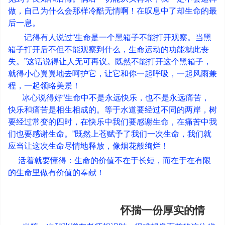
做，自己为什么会那样冷酷无情啊！在叹息中了却生命的最
后一息。
记得有人说过“生命是一个黑箱子不能打开观察。当黑
箱子打开后不但不能观察到什么，生命运动的功能就此丧
失。”这话说得让人无可再议。既然不能打开这个黑箱子，
就得小心翼翼地去呵护它，让它和你一起呼吸，一起风雨兼
程，一起领略美景！
冰心说得好
“
生命中不是永远快乐，也不是永远痛苦，
快乐和痛苦是相生相成的。等于水道要经过不同的两岸，树
要经过常变的四时，在快乐中我们要感谢生命，在痛苦中我
们也要感谢生命。
”
既然上苍赋予了我们一次生命，我们就
应当让这次生命尽情地释放，像烟花般绚烂！
活着就要懂得：生命的价值不在于长短，而在于在有限
的生命里做有价值的奉献！
怀揣一份厚实的情