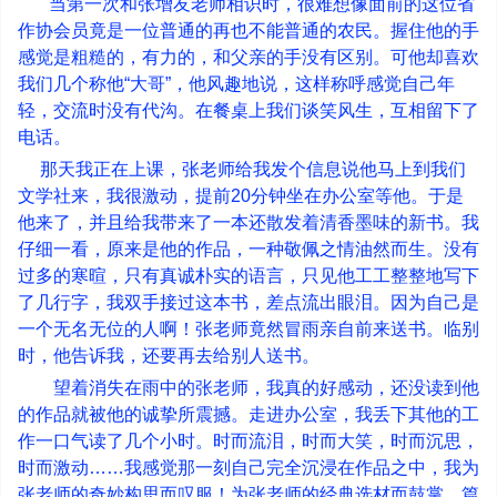
当第一次和张增友老师相识时，很难想像面前的这位省
作协会员竟是一位普通的再也不能普通的农民。握住他的手
感觉是粗糙的，有力的，和父亲的手没有区别。可他却喜欢
我们几个称他
“
大哥
”
，他风趣地说，这样称呼感觉自己年
轻，交流时没有代沟。在餐桌上我们谈笑风生，互相留下了
电话。
那天我正在上课，张老师给我发个信息说他马上到我们
文学社来，我很激动，提前
20
分钟坐在办公室等他。于是
他来了，并且给我带来了一本还散发着清香墨味的新书。我
仔细一看，原来是他的作品，一种敬佩之情油然而生。没有
过多的寒暄，只有真诚朴实的语言，只见他工工整整地写下
了几行字，我双手接过这本书，差点流出眼泪。因为自己是
一个无名无位的人啊！张老师竟然冒雨亲自前来送书。临别
时，他告诉我，还要再去给别人送书。
望着消失在雨中的张老师，我真的好感动，还没读到他
的作品就被他的诚挚所震撼。走进办公室，我丢下其他的工
作一口气读了几个小时。时而流泪，时而大笑，时而沉思，
时而激动
……
我感觉那一刻自己完全沉浸在作品之中，我为
张老师的奇妙构思而叹服！为张老师的经典选材而鼓掌。篇