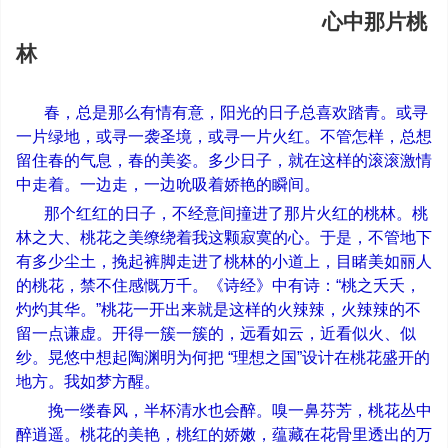
心中那片桃
林
春，总是那么有情有意，阳光的日子总喜欢踏青。或寻
一片绿地，或寻一袭圣境，或寻一片火红。不管怎样，总想
留住春的气息，春的美姿。多少日子，就在这样的滚滚激情
中走着。一边走，一边吮吸着娇艳的瞬间。
那个红红的日子，不经意间撞进了那片火红的桃林。桃
林之大、桃花之美缭绕着我这颗寂寞的心。于是，不管地下
有多少尘土，挽起裤脚走进了桃林的小道上，目睹美如丽人
的桃花，禁不住感慨万千。《诗经》中有诗：
“
桃之夭夭，
灼灼其华。
”
桃花一开出来就是这样的火辣辣，火辣辣的不
留一点谦虚。开得一簇一簇的，远看如云，近看似火、似
纱。晃悠中想起陶渊明为何把
“
理想之国
”
设计在桃花盛开的
地方。我如梦方醒。
挽一缕春风，半杯清水也会醉。嗅一鼻芬芳，桃花丛中
醉逍遥。桃花的美艳，桃红的娇嫩，蕴藏在花骨里透出的万