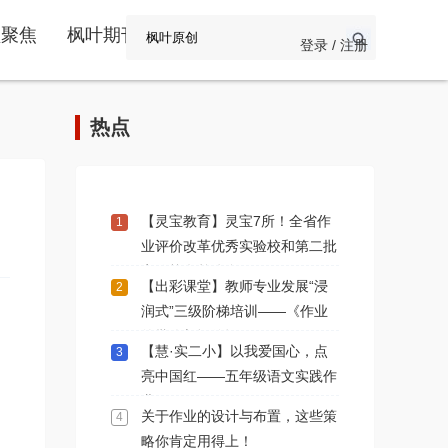
频聚焦
枫叶期刊
登录 / 注册
热点
【灵宝教育】灵宝7所！全省作
1
业评价改革优秀实验校和第二批
实验校名单公布
【出彩课堂】教师专业发展“浸
2
润式”三级阶梯培训——《作业
的批改与评价》
【慧·实二小】以我爱国心，点
3
亮中国红——五年级语文实践作
业
关于作业的设计与布置，这些策
4
略你肯定用得上！