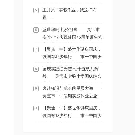
王丹凤 | 寒假作业，我这样布
5
置……
盛世华诞 礼赞祖国 ——灵宝市
6
实验小学庆祝建国75周年师生艺
术作品征集展播（四）| 二年级
【聚焦一中】盛世华诞庆国庆，
7
学生作品展
强国有我少年行——市一中国庆
假期社会实践作业展示
国庆实践绽光芒 七十五载共辉
8
煌——灵宝市实验小学国庆综合
实践作业展评
奔赴知识与成长的星辰大海——
9
灵宝市一中假期实践作业之旅
【聚焦一中】盛世华诞庆国庆，
10
强国有我少年行——市一中国庆
假期社会实践作业展示