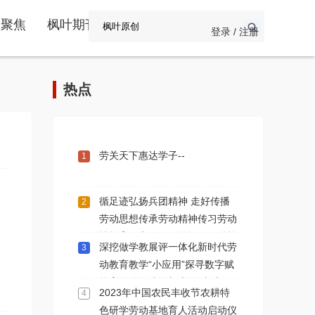
频聚焦
枫叶期刊
登录 / 注册
热点
劳关天下惠达学子--
1
循足迹弘扬兵团精神 走好传播
2
劳动思想传承劳动精神传习劳动
技能育人之路一一简记数智赋能
深挖做学教展评一体化新时代劳
3
劳育人学术交流第112期新疆石
动教育教学“小应用”探寻数字赋
河子站
能育人强国建设新赛道“大成效”
2023年中国农民丰收节农耕特
4
色研学劳动基地育人活动启动仪