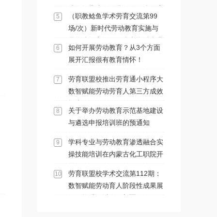
式在河北省阳原县马圈堡乡政府
（职教鲶鱼学术劳育交流第99
5
会议室举办
场/次）新时代劳动教育实施与
品牌建设高级研修班之学科专业
如何开展劳动教育？从3个方面
6
与劳动教育渗透融合实操技能专
展开汇报很有教育情怀！
项培训班在内蒙古化工职业学院
顺利开展
劳育联盟校推出劳育通小程序大
7
数智赋能劳动劳育人第三方成效
报告
关于举办劳动教育示范基地建设
8
与遴选申报培训班的预通知
学科专业与劳动教育渗透融合实
9
操技能培训在内蒙古化工职院开
展
劳育联盟校学术交流第112期：
10
数智赋能劳动育人阶段性成果展
示及推进研讨会在新疆石河子职
业技术学院召开