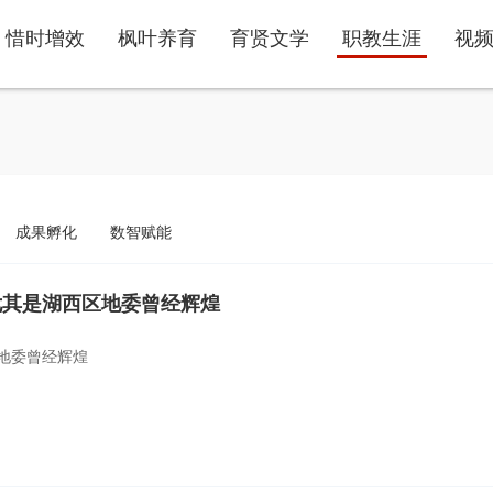
惜时增效
枫叶养育
育贤文学
职教生涯
视
成果孵化
数智赋能
尤其是湖西区地委曾经辉煌
地委曾经辉煌