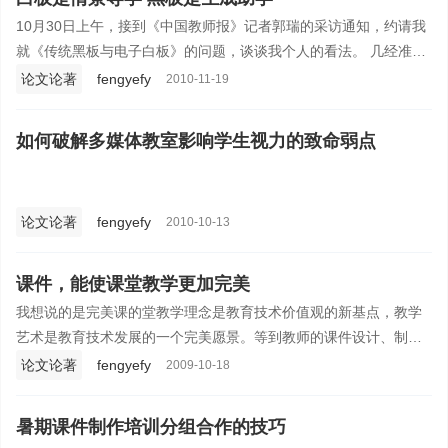
10月30日上午，接到《中国教师报》记者郭瑞的采访通知，约请我
就《传统黑板与电子白板》的问题，谈谈我个人的看法。 几经准备
于11月4日凌晨4点44分，将稿件发给了记者郭瑞。11月12日下午接
论文论著
fengyefy
2010-11-19
到郭瑞的电话通知，说是回答得很细致、很周到，准备刊用。不
过，所举的案例全部删掉，只保留我的观点。
如何破解多媒体教室影响学生视力的致命弱点
论文论著
fengyefy
2010-10-13
课件，能使课堂教学更加完美
我想说的是完美课的堂教学理念是教育技术价值观的新基点，教学
艺术是教育技术发展的一个完美愿景。等到教师的课件设计、制
作、应用十分娴熟时，完美的课堂教学就步入了“有思想、有创意、
论文论著
fengyefy
2009-10-18
有情趣、有美感”的至高境界——实现其教育真正价值，即育人，而
非只是作为艺术化了的工具和手段去促进学习。
暑期课件制作培训分组合作的技巧