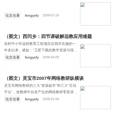
论文论著
fengyefy
2009-07-24
（图文）西闫乡：四节课破解远教应用难题
农村中小学远程教育工程项目在我市实施的一
年多以来，诸如：“卫星下载的教学资源与现行
教材不配套、学习杜郎口教学模式就用不上远
论文论著
fengyefy
2008-03-05
教设备和资源、教师每天工作紧没有精力上多
媒体课”等等客观借口一度成了困扰远教设备和
资源充分应用的难题。
（图文）灵宝市2007年网络教研纵横谈
灵宝市网络教研的三大“资源超市”和三大“互动
平台”，使教师中自发产生的网络教研零星浪
花，汇入灵宝市网络教研的滚滚浪潮，在完善
论文论著
fengyefy
2008-01-09
传统教研方式的同时，深化了课堂教学改革。