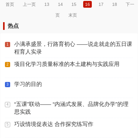
首页
上一页
13
14
15
16
17
18
下一
页
末页
热点
小满承盛景，行路育初心 ——说走就走的五日课
1
程育人实录
项目化学习质量标准的本土建构与实践应用
2
学习的目的
3
“五课”联动—— “内涵式发展、品牌化办学”的理
4
思实践
巧设情境促表达 合作探究练写作
5