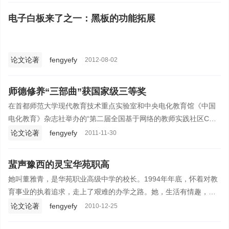
电子白板来了之一：黑板的功能拓展
论文论著
fengyefy
2012-08-02
师德修养“三部曲”获国家级三等奖
在首都师范大学现代教育技术重点实验室和中央电化教育馆《中国
电化教育》杂志社举办的“第二届全国基于网络的教师实践社区COP
学术研讨会”以“教师专业学习的新技术、新方法、新模式”为主题的
论文论著
fengyefy
2011-11-30
征文中，我的论文荣获三等奖。
蜚声豫西的灵宝华苑职高
她叫董雅青，是华苑职业高级中学的校长。1994年年底，怀着对教
育事业的执着追求，走上了艰难的办学之路。她，生活有情趣，办
学有思想，是一位做学问的有心人。她悉心探讨学习上海等地的学
论文论著
fengyefy
2010-12-25
校管理之道；接纳吸收外向型民办教育的先进理念。最终逐步形成