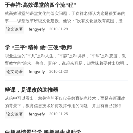
了她自己的“民办教育、服务于民，创办一流学校，奉献一流业绩”的
于春祥:高效课堂的四个流“程”
办学宗旨。
就高效课堂的课堂文化的落实问题，于春祥老师认为这是很要命的
事——课堂改革班级文化建设。他说：“没有文化就没有氛围，没有
氛围就没有凝聚力，要做好班级文化的竞赛、巡展和评价工作。要
论文论著
fengyefy
2010-11-29
追求卓越，向上向善，建立班名、班风、班训、班歌等等一系列的
识别，来改变学生的生存状态，改变教师的生存状态。”
学 “三平”精神 做“三硬”教师
职业生涯的“平凡”是种人生，“平静”是种境界，“平常”是种态度，教
育教学的“追求、热血、责任”，说起来容易，却意味着要付出聪明和
智慧。这种聪明和智慧，就是要求在自己爱岗的基础上，拥有“思想
论文论著
fengyefy
2010-11-23
硬、业务硬、质量硬”的作风和“乐业、勤业、精业”的美德。唯有这
样才能打造真正意义上的“健康、快乐、感恩、奋斗、成功”的幸福人
辩课，是课改的助推器
生。
从信中可以看出，您关注的不仅仅是教育信息技术，而是在新课改
的背景下，教育信息技术如何发挥作用的问题，并且有自己独特的
见地，而这正是我们共同面临的困惑和需要解决的新问题。
论文论著
fengyefy
2010-11-25
白板是情景导学 黑板是生成助学