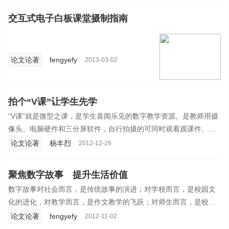
交互式电子白板课堂摄制指南
论文论著
fengyefy
2013-03-02
拍个“V课”让学生先学
“V课”就是微型之课，是学生喜闻乐见的数字教学资源。是教师用摄
像头、电脑硬件和三分屏软件，自行拍摄的可同时观看观课件、授
课人和教学步骤的视频课堂。
论文论著
杨丰烈
2012-12-26
聚焦数字故事 提升生活价值
数字故事对社会而言，是传统故事的演进；对学校而言，是校园文
化的进化，对教学而言，是作文教学的飞跃；对师生而言，是校园
生活的升华。你如果认为数字故事是超出教学的全新事物，那么你
论文论著
fengyefy
2012-11-02
就应该思想先人一筹，行动先走一步，不想领先的人，也要跟进这