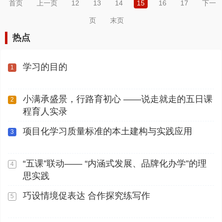
首页
上一页
12
13
14
15
16
17
下一
页
末页
热点
学习的目的
1
小满承盛景，行路育初心 ——说走就走的五日课
2
程育人实录
项目化学习质量标准的本土建构与实践应用
3
“五课”联动—— “内涵式发展、品牌化办学”的理
4
思实践
巧设情境促表达 合作探究练写作
5